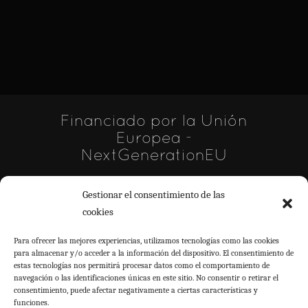
Financiado por la Unión
Europea -
NextGenerationEU
Gestionar el consentimiento de las
cookies
Para ofrecer las mejores experiencias, utilizamos tecnologías como las cookies
para almacenar y/o acceder a la información del dispositivo. El consentimiento de
estas tecnologías nos permitirá procesar datos como el comportamiento de
navegación o las identificaciones únicas en este sitio. No consentir o retirar el
consentimiento, puede afectar negativamente a ciertas características y
funciones.