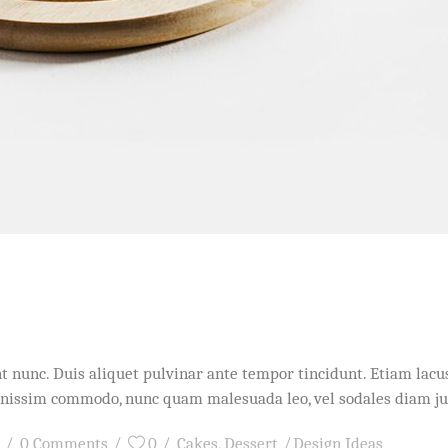
idunt nunc. Duis aliquet pulvinar ante tempor tincidunt. Etiam l
dignissim commodo, nunc quam malesuada leo, vel sodales diam j
0 Comments
0
Cakes
,
Dessert
Design Ideas