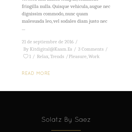
fringilla nulla. Quisque vehicula, augue nec
dignissim commodo, nunc quam
malesuada leo, vel sodales diam justo nec
21 de septiembre de 2016
By
Kitdigital@kaam.es
3 Comments
1
Relax
,
Trends
Pleasure
,
Work
READ MORE
Solatz By Saez